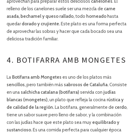
aprovechan para preparar estos deliciosos
canelones
. El
relleno de los canelones suele ser una mezcla de
carne
asada, bechamel y queso rallado,
todo
horneado
hasta
quedar
dorado y crujiente.
Este plato es una forma perfecta
de aprovechar las sobras y hacer que cada bocado sea una
deliciosa tradición familiar.
4. BOTIFARRA AMB MONGETES
La
Botifarra amb Mongetes
es uno de los platos más
sencillos,
pero también más
sabrosos de Cataluña.
Consiste
en una
salchicha catalana (botifarra)
servida con
judías
blancas (mongetes),
un plato que refleja la cocina
rústica y
de calidad de la región.
La botifarra, generalmente de
cerdo
,
tiene un sabor suave pero lleno de sabor, y la combinación
con las judías hace que este plato sea muy
equilibrado y
sustancioso.
Es una comida perfecta para cualquier época