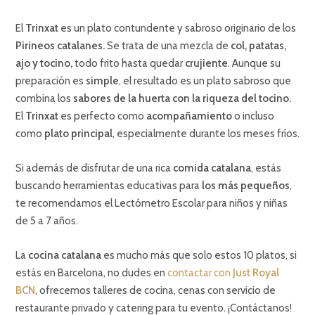
El
Trinxat
es un plato contundente y sabroso originario de los
Pirineos catalanes.
Se trata de una mezcla de
col, patatas,
ajo y tocino,
todo frito hasta quedar
crujiente
. Aunque su
preparación es
simple
, el resultado es un plato sabroso que
combina los
sabores de la huerta con la riqueza del tocino.
El
Trinxat
es perfecto como
acompañamiento
o incluso
como
plato principal
, especialmente durante los meses fríos.
Si además de disfrutar de una rica
comida catalana
, estás
buscando herramientas educativas para
los más pequeños
,
te recomendamos el
Lectómetro Escolar para niños y niñas
de 5 a 7 años.
La
cocina catalana
es mucho más que solo estos 10 platos, si
estás en Barcelona, no dudes en
contactar con
Just Royal
BCN
, ofrecemos talleres de cocina, cenas con servicio de
restaurante privado y catering para tu evento. ¡Contáctanos!