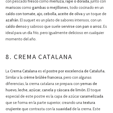
con pescado
fresco
como
merluza, rape o dorada,
junto con
mariscos
como
gambas o mejillones,
todo cocinado en un
caldo con tomate, ajo, cebolla, aceite de oliva
y un toque de
azafrán
. El suquet es un plato de sabores intensos, con un
caldo denso
y sabroso que suele
servirse con pan o arroz.
Es
ideal para un día frío, pero igualmente delicioso en cualquier
momento del año.
8. CREMA CATALANA
La
Crema Catalana
es el
postre por excelencia de Cataluña.
Similar a la
crème brûlée
francesa
, pero con algunas
diferencias, la crema catalana se prepara con
yemas de
huevo, leche, azúcar, canela y cáscara de limón.
El toque
especial de este postre es la capa de azúcar
caramelizada
que se forma en la parte superior, creando una
textura
crujiente
que contrasta con la
suavidad
de la crema. Este