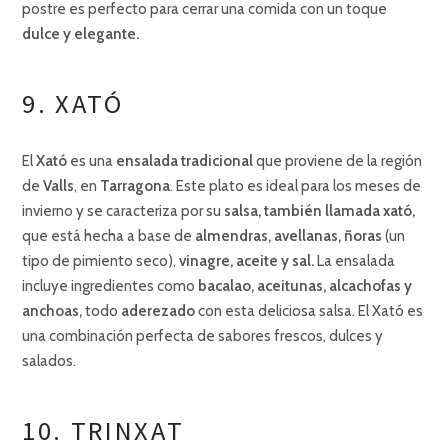
postre es perfecto para cerrar una comida con un toque
dulce y elegante.
9. XATÓ
El
Xató
es una
ensalada tradicional
que proviene de la región
de
Valls
, en
Tarragona
. Este plato es ideal para los meses de
invierno y se caracteriza por su
salsa, también llamada xató,
que está hecha a base de
almendras, avellanas, ñoras
(un
tipo de pimiento seco),
vinagre, aceite y sal.
La ensalada
incluye ingredientes como
bacalao, aceitunas, alcachofas y
anchoas,
todo
aderezado
con esta deliciosa salsa. El Xató es
una combinación perfecta de sabores frescos, dulces y
salados.
10. TRINXAT