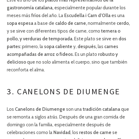
Este es uno de los
platos más representativos de la
gastronomía catalana,
especialmente popular durante los
meses más
fríos
del año. La
Escudella i Carn d’Olla
es una
sopa espesa
a base de
caldo de carne,
normalmente
cerdo,
y se sirve con diferentes tipos de carne, como
ternera o
pollo, y verduras de temporada.
Este plato se sirve en
dos
partes:
primero, la
sopa caliente
y,
después,
las
carnes
acompañadas de arroz o fideos.
Es un plato
robusto y
delicioso
que no solo alimenta el cuerpo, sino que también
reconforta el alma.
3. CANELONS DE DIUMENGE
Los
Canelons de Diumenge
son una
tradición catalana
que
se remonta a siglos atrás. Después de una gran comida de
domingo con la familia, especialmente después de
celebraciones como la
Navidad
, los
restos de carne
se