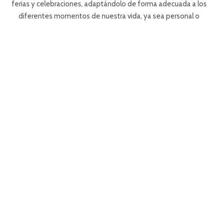
ferias y celebraciones, adaptándolo de forma adecuada a los
diferentes momentos de nuestra vida, ya sea personal o
profesional.
|
SERVICIO CATERING
TALLERES DE COCINA
✻