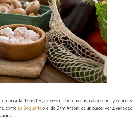
 temporada. Tomates, pimientos, berenjenas, calabacines y cebollas
ona, como
La Boquería
o el de Sant Antoni, es un placer ver la varieda
cocina.