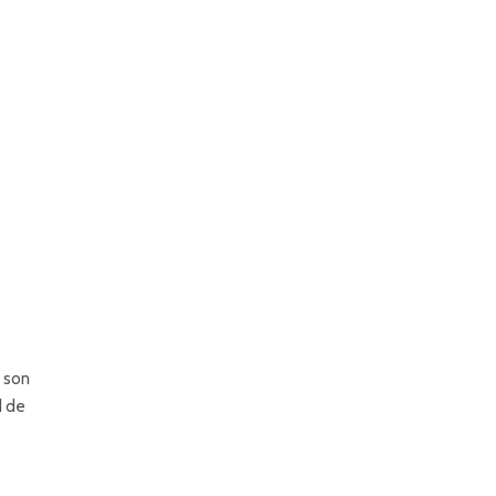
 son
d de