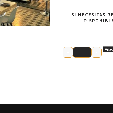
SI NECESITAS 
DISPONIBL
Añadi
-
+
TALLER PRIVADO 