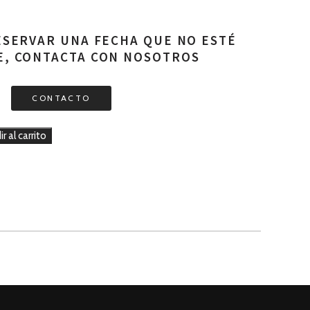
RESERVAR UNA FECHA QUE NO ESTÉ
E, CONTACTA CON NOSOTROS
CONTACTO
r al carrito
DE COCINA ESPAÑOLA Y TOUR AL MERCADO LA BOQUERÍA cantidad