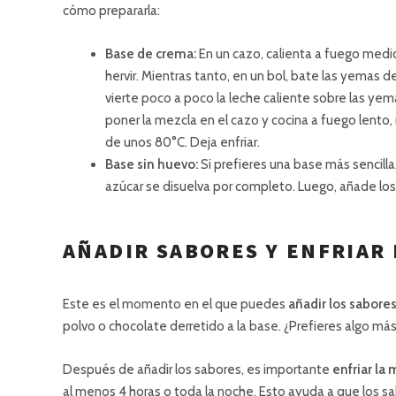
cómo prepararla:
Base de crema:
En un cazo, calienta a fuego medio 
hervir. Mientras tanto, en un bol, bate las yema
vierte poco a poco la leche caliente sobre las ye
poner la mezcla en el cazo y cocina a fuego lent
de unos 80°C. Deja enfriar.
Base sin huevo:
Si prefieres una base más sencilla
azúcar se disuelva por completo. Luego, añade los 
AÑADIR SABORES Y ENFRIAR
Este es el momento en el que puedes
añadir los sabore
polvo o chocolate derretido a la base. ¿Prefieres algo má
Después de añadir los sabores, es importante
enfriar la
al menos 4 horas o toda la noche. Esto ayuda a que los sab