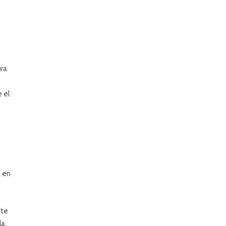
ura
 el
o en
nte
la.