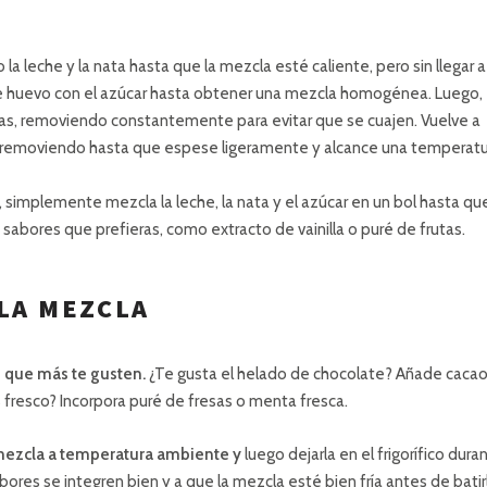
la leche y la nata hasta que la mezcla esté caliente, pero sin llegar a
s de huevo con el azúcar hasta obtener una mezcla homogénea. Luego,
mas, removiendo constantemente para evitar que se cuajen. Vuelve a
o, removiendo hasta que espese ligeramente y alcance una temperat
, simplemente mezcla la leche, la nata y el azúcar en un bol hasta que
sabores que prefieras, como extracto de vainilla o puré de frutas.
 LA MEZCLA
s que más te gusten.
¿Te gusta el helado de chocolate? Añade caca
s fresco? Incorpora puré de fresas o menta fresca.
 mezcla a temperatura ambiente y
luego dejarla en el frigorífico dura
ores se integren bien y a que la mezcla esté bien fría antes de batir