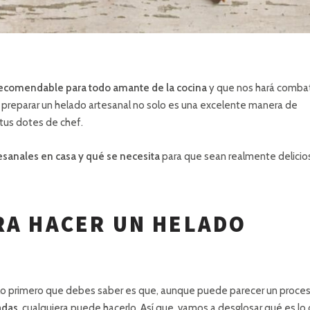
 recomendable para todo amante de la cocina
y que nos hará combati
preparar un helado artesanal no solo es una excelente manera de
 tus dotes de chef.
sanales en casa y qué se necesita
para que sean realmente delicio
RA HACER UN HELADO
lo primero que debes saber es que, aunque puede parecer un proce
adas,
cualquiera puede hacerlo. Así que, vamos a desglosar qué es lo