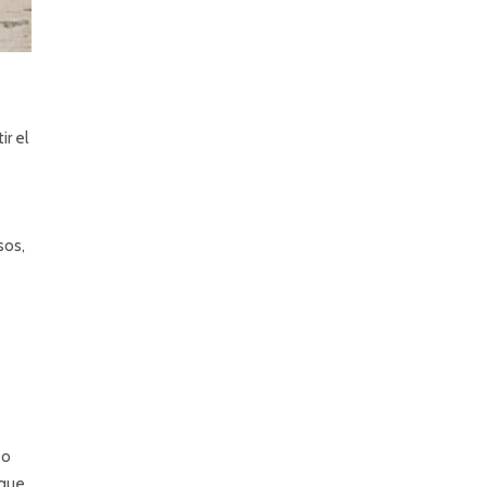
r el
sos,
so
 que