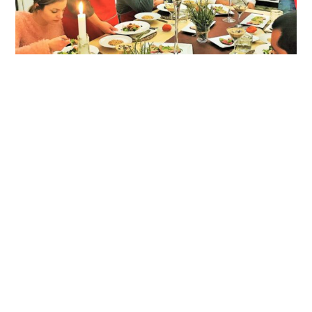
Se puede añadir aperitivos y bebidas de “Bienvenida”.
Incluye:
espacio privado, personal exclusivo de cocina y
camareros, servicio en mesa Imperial, Menú escogido,
bebidas, café o infusión, menaje necesario, torre de música,
wi-fi y mesa reunión, si se precisa.